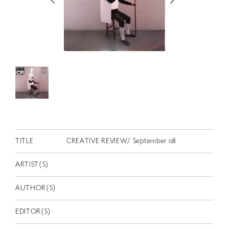
RETRACE
コンサート
出演者
出版物
動画
スカラシップ受賞者
CONTACT
TITLE
CREATIVE REVIEW/ September 08
ARTIST(S)
AUTHOR(S)
JP
EDITOR(S)