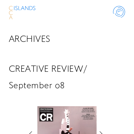
ARCHIVES
ABOUT
PROJECT
CREATIVE REVIEW/
THINK ISLANDS
September 08
LIBRARY
SCHOLARSHIP