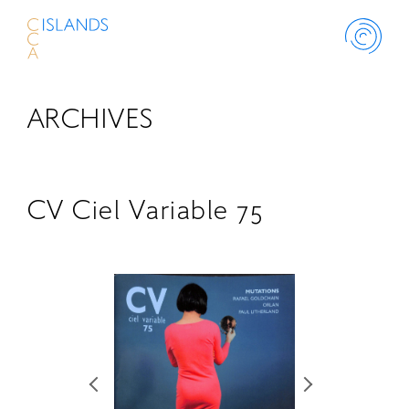
ARCHIVES
ABOUT
PROJECT
CV Ciel Variable 75
THINK ISLANDS
LIBRARY
SCHOLARSHIP