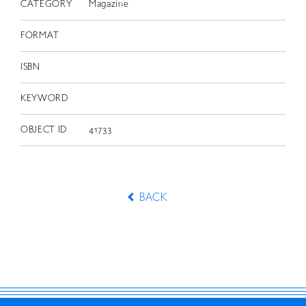
CATEGORY
Magazine
FORMAT
ISBN
KEYWORD
OBJECT ID
41733
BACK