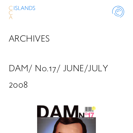
ARCHIVES
ABOUT
PROJECT
DAM/ No.17/ JUNE/JULY
THINK ISLANDS
2008
LIBRARY
SCHOLARSHIP