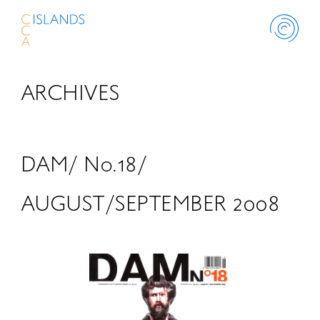
ARCHIVES
ABOUT
PROJECT
DAM/ No.18/
THINK ISLANDS
AUGUST/SEPTEMBER 2008
LIBRARY
SCHOLARSHIP