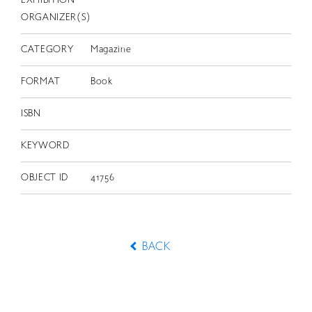
EXHIBITION
ORGANIZER(S)
CATEGORY
Magazine
FORMAT
Book
ISBN
KEYWORD
OBJECT ID
41756
BACK