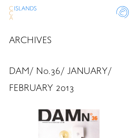
ARCHIVES
ABOUT
PROJECT
DAM/ No.36/ JANUARY/
THINK ISLANDS
FEBRUARY 2013
LIBRARY
SCHOLARSHIP