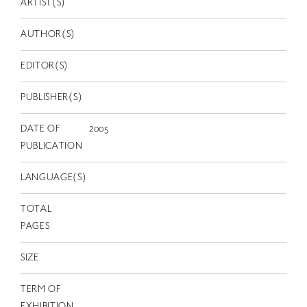
ARTIST(S)
EN
AUTHOR(S)
EDITOR(S)
PUBLISHER(S)
DATE OF
2005
PUBLICATION
LANGUAGE(S)
TOTAL
PAGES
SIZE
TERM OF
EXHIBITION