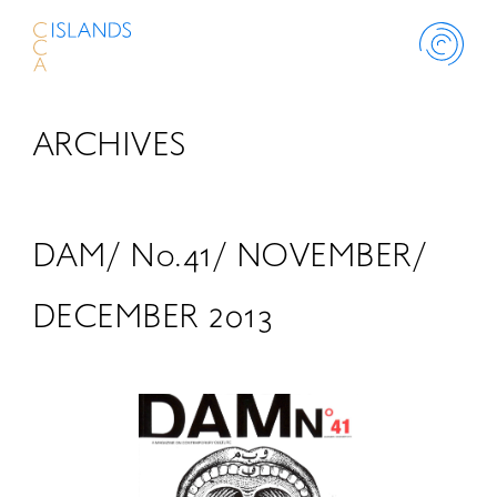
ARCHIVES
ABOUT
PROJECT
DAM/ No.41/ NOVEMBER/
THINK ISLANDS
DECEMBER 2013
LIBRARY
SCHOLARSHIP