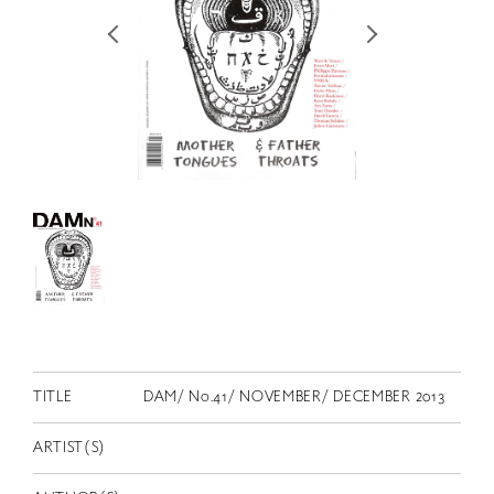
RETRACE
コンサート
出演者
出版物
動画
スカラシップ受賞者
CONTACT
TITLE
DAM/ No.41/ NOVEMBER/ DECEMBER 2013
ARTIST(S)
JP