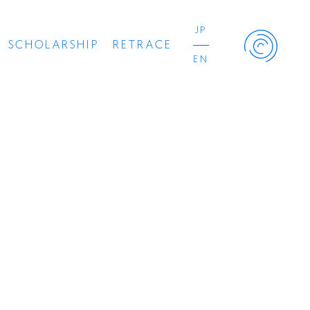
JP
SCHOLARSHIP
RETRACE
EN
Retrace Project
コンサート
出演者
出版物
動画
スカラシップ受賞者