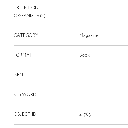
EXHIBITION
T
SCHOLARSHIP
ORGANIZER(S)
ISLANDS
CATEGORY
RETRACE
Magazine
コンサート
FORMAT
Book
出演者
出版物
ISBN
動画
KEYWORD
スカラシップ受賞者
OBJECT ID
41763
CONTACT