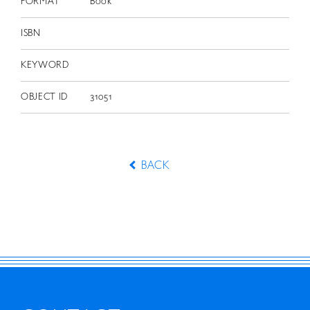
FORMAT
Book
ISBN
KEYWORD
OBJECT ID
31051
BACK