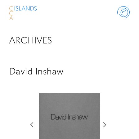
ARCHIVES
ABOUT
PROJECT
David Inshaw
THINK ISLANDS
LIBRARY
SCHOLARSHIP