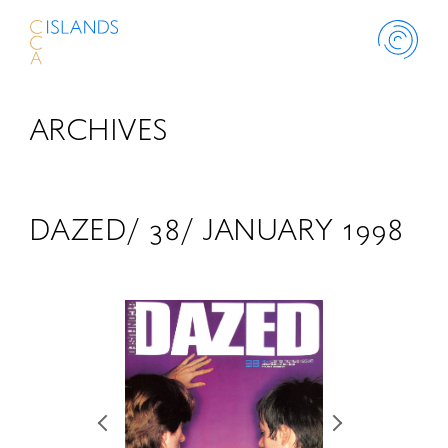
ARCHIVES
ABOUT
PROJECT
DAZED/ 38/ JANUARY 1998
THINK ISLANDS
LIBRARY
SCHOLARSHIP