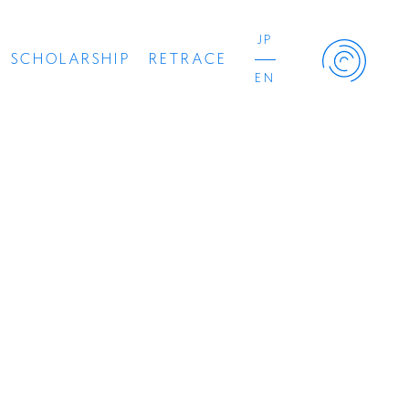
JP
SCHOLARSHIP
RETRACE
EN
Retrace Project
コンサート
出演者
出版物
動画
スカラシップ受賞者