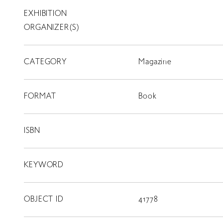
EXHIBITION
T
SCHOLARSHIP
ORGANIZER(S)
ISLANDS
CATEGORY
RETRACE
Magazine
コンサート
FORMAT
Book
出演者
出版物
ISBN
動画
KEYWORD
スカラシップ受賞者
OBJECT ID
41778
CONTACT