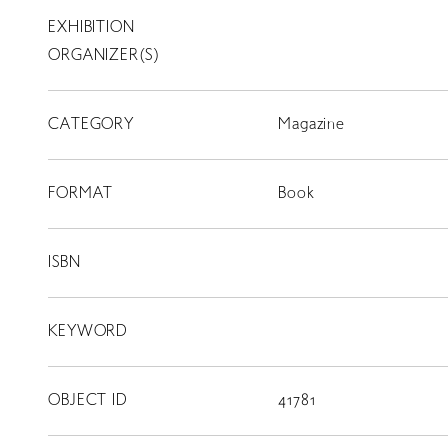
EXHIBITION
T
SCHOLARSHIP
ORGANIZER(S)
ISLANDS
CATEGORY
RETRACE
Magazine
コンサート
FORMAT
Book
出演者
出版物
ISBN
動画
KEYWORD
スカラシップ受賞者
OBJECT ID
41781
CONTACT