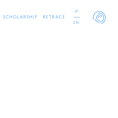
JP
SCHOLARSHIP
RETRACE
EN
Retrace Project
コンサート
出演者
出版物
動画
スカラシップ受賞者