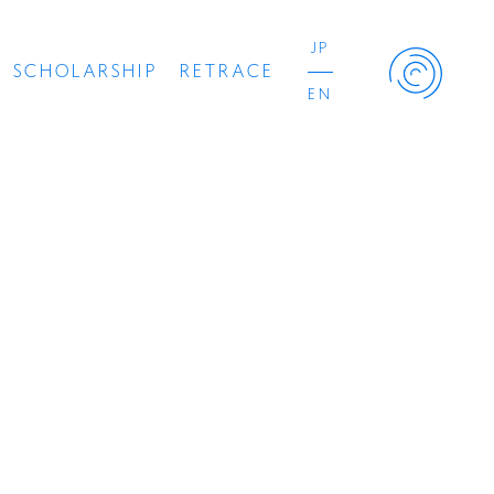
JP
SCHOLARSHIP
RETRACE
EN
Retrace Project
コンサート
出演者
出版物
動画
スカラシップ受賞者