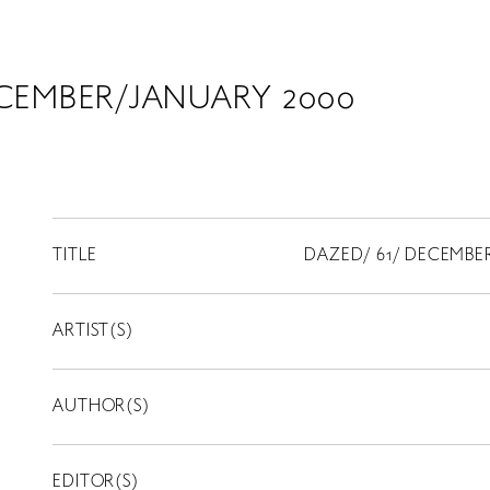
ECEMBER/JANUARY 2000
TITLE
DAZED/ 61/ DECEMBE
ARTIST(S)
AUTHOR(S)
EDITOR(S)