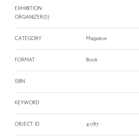
EXHIBITION
T
SCHOLARSHIP
ORGANIZER(S)
ISLANDS
CATEGORY
RETRACE
Magazine
コンサート
FORMAT
Book
出演者
出版物
ISBN
動画
KEYWORD
スカラシップ受賞者
OBJECT ID
41787
CONTACT