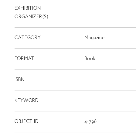
EXHIBITION
T
SCHOLARSHIP
ORGANIZER(S)
ISLANDS
CATEGORY
RETRACE
Magazine
コンサート
FORMAT
Book
出演者
出版物
ISBN
動画
KEYWORD
スカラシップ受賞者
OBJECT ID
41796
CONTACT