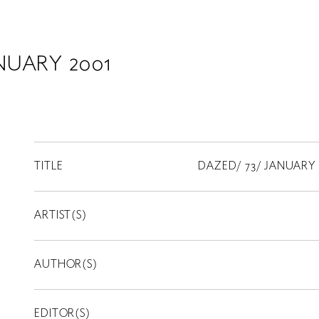
NUARY 2001
TITLE
DAZED/ 73/ JANUARY 
ARTIST(S)
AUTHOR(S)
EDITOR(S)