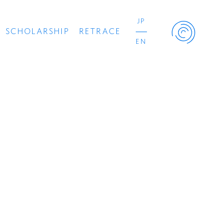
JP
SCHOLARSHIP
RETRACE
EN
Retrace Project
コンサート
出演者
出版物
動画
スカラシップ受賞者