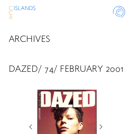
ARCHIVES
ABOUT
PROJECT
DAZED/ 74/ FEBRUARY 2001
THINK ISLANDS
LIBRARY
SCHOLARSHIP