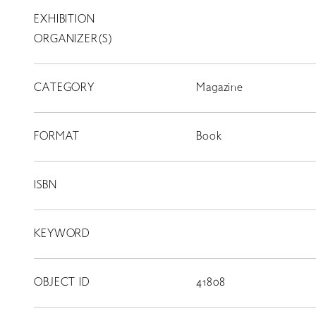
EXHIBITION
T
SCHOLARSHIP
ORGANIZER(S)
ISLANDS
CATEGORY
RETRACE
Magazine
コンサート
FORMAT
Book
出演者
出版物
ISBN
動画
KEYWORD
スカラシップ受賞者
OBJECT ID
41808
CONTACT