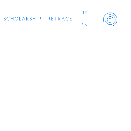
JP
SCHOLARSHIP
RETRACE
EN
Retrace Project
コンサート
出演者
出版物
動画
スカラシップ受賞者