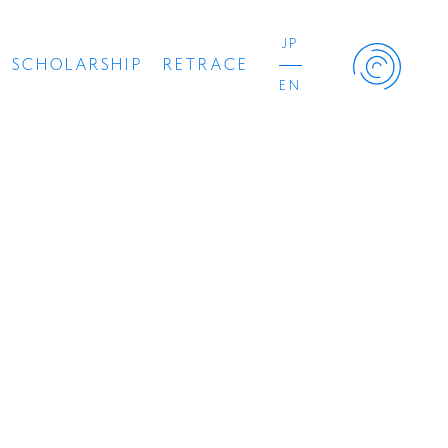
JP
SCHOLARSHIP
RETRACE
EN
Retrace Project
コンサート
出演者
出版物
動画
スカラシップ受賞者