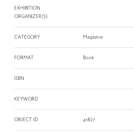
EXHIBITION
T
SCHOLARSHIP
ORGANIZER(S)
ISLANDS
CATEGORY
RETRACE
Magazine
コンサート
FORMAT
Book
出演者
出版物
ISBN
動画
KEYWORD
スカラシップ受賞者
OBJECT ID
41827
CONTACT