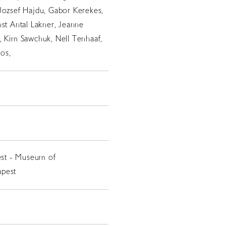
Jozsef Hajdu, Gabor Kerekes,
nst Antal Lakner, Jeanne
, Kim Sawchuk, Nell Tenhaaf,
os,
st - Museum of
apest