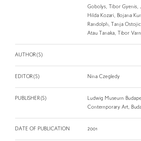
Gobolys, Tibor Gyenis, 
Hilda Kozari, Bojana Ku
Randolph, Tanja Ostojic
Atau Tanaka, Tibor Vam
AUTHOR(S)
EDITOR(S)
Nina Czegledy
PUBLISHER(S)
Ludwig Museum Budape
Contemporary Art, Bud
DATE OF PUBLICATION
2001