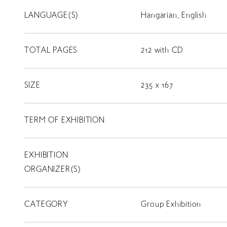
LANGUAGE(S)
Hangarian, English
TOTAL PAGES
212 with CD
LIBRARY
SIZE
235 x 167
T
SCHOLARSHIP
TERM OF EXHIBITION
ISLANDS
RETRACE
EXHIBITION
コンサート
ORGANIZER(S)
出演者
出版物
CATEGORY
Group Exhibition
動画