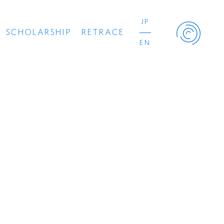
JP
SCHOLARSHIP
RETRACE
EN
Retrace Project
コンサート
出演者
出版物
動画
スカラシップ受賞者