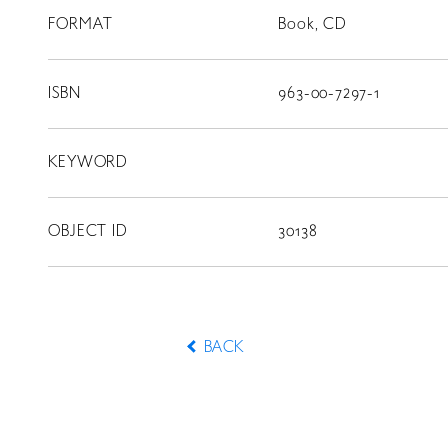
FORMAT
Book, CD
スカラシップ受賞者
ISBN
963-00-7297-1
CONTACT
KEYWORD
OBJECT ID
30138
BACK