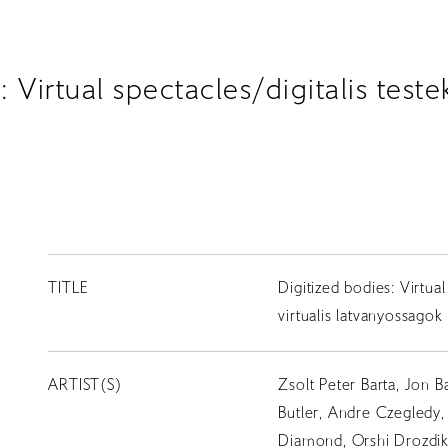
 Virtual spectacles/digitalis testek
TITLE
Digitized bodies: Virtual
virtualis latvanyossagok
ARTIST(S)
Zsolt Peter Barta, Jon Ba
Butler, Andre Czegledy,
Diamond, Orshi Drozdik,