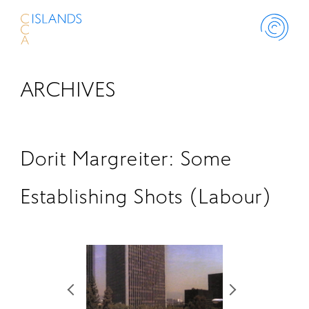
ARCHIVES
ABOUT
PROJECT
Dorit Margreiter: Some
THINK ISLANDS
Establishing Shots (Labour)
LIBRARY
SCHOLARSHIP