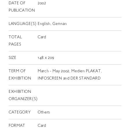
EN
DATE OF
2002
PUBLICATION
LANGUAGE(S)
English, German
TOTAL
Card
PAGES
SIZE
148 x 209
TERM OF
March - May 2002, Medien PLAKAT,
EXHIBITION
INFOSCREEN and DER STANDARD
EXHIBITION
ORGANIZER(S)
CATEGORY
Others
FORMAT
Card