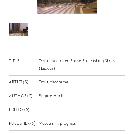
RETRACE
コンサート
出演者
出版物
動画
スカラシップ受賞者
TITLE
Dorit Margreiter: Some Establishing Shots
(Labour)
CONTACT
ARTIST(S)
Dorit Margreiter
AUTHOR(S)
Brigitte Huck
EDITOR(S)
JP
PUBLISHER(S)
Museum in progress