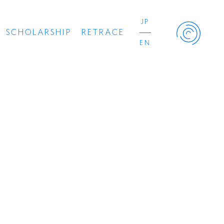
JP
SCHOLARSHIP
RETRACE
EN
Retrace Project
コンサート
出演者
出版物
動画
スカラシップ受賞者