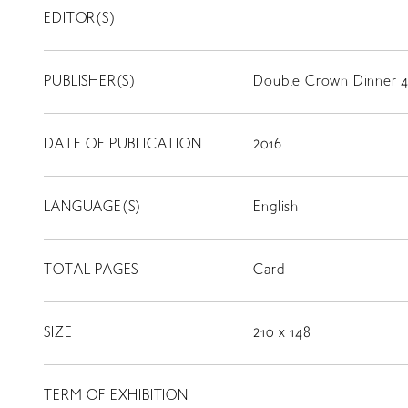
EDITOR(S)
PUBLISHER(S)
Double Crown Dinner 
DATE OF PUBLICATION
2016
LANGUAGE(S)
English
TOTAL PAGES
Card
SIZE
210 x 148
LIBRARY
TERM OF EXHIBITION