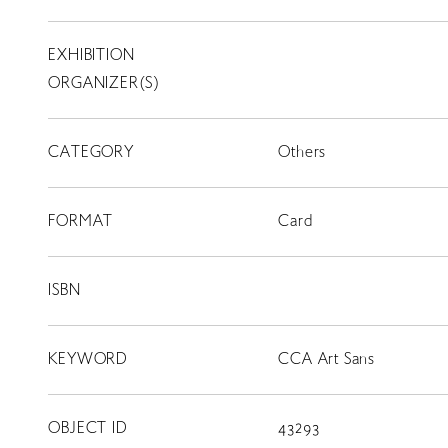
EXHIBITION
T
SCHOLARSHIP
ORGANIZER(S)
ISLANDS
RETRACE
CATEGORY
Others
コンサート
FORMAT
Card
出演者
出版物
ISBN
動画
KEYWORD
スカラシップ受賞者
CCA Art Sans
OBJECT ID
43293
CONTACT