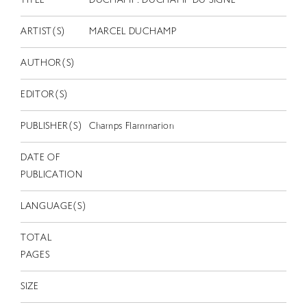
TITLE
DUCHAMP: DUCHAMP DU SIGNE
EN
ARTIST(S)
MARCEL DUCHAMP
AUTHOR(S)
EDITOR(S)
PUBLISHER(S)
Champs Flammarion
DATE OF
PUBLICATION
LANGUAGE(S)
TOTAL
PAGES
SIZE