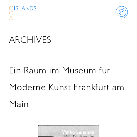
ARCHIVES
ABOUT
PROJECT
Ein Raum im Museum fur
THINK ISLANDS
Moderne Kunst Frankfurt am
Main
LIBRARY
SCHOLARSHIP