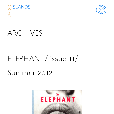
ARCHIVES
ABOUT
PROJECT
ELEPHANT/ issue 11/
THINK ISLANDS
Summer 2012
LIBRARY
SCHOLARSHIP