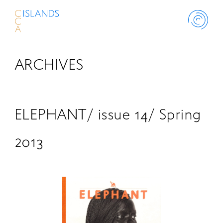
ARCHIVES
ABOUT
PROJECT
ELEPHANT/ issue 14/ Spring
THINK ISLANDS
2013
LIBRARY
SCHOLARSHIP