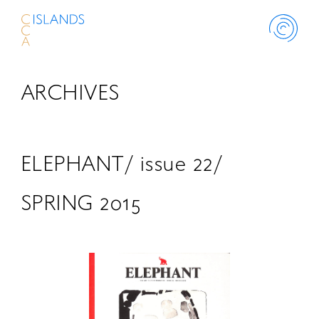
ARCHIVES
ABOUT
PROJECT
ELEPHANT/ issue 22/
THINK ISLANDS
SPRING 2015
LIBRARY
SCHOLARSHIP