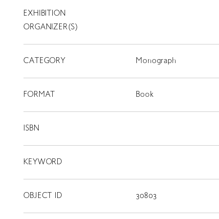
EXHIBITION
T
SCHOLARSHIP
ORGANIZER(S)
ISLANDS
CATEGORY
RETRACE
Monograph
コンサート
FORMAT
Book
出演者
出版物
ISBN
動画
KEYWORD
スカラシップ受賞者
OBJECT ID
30803
CONTACT