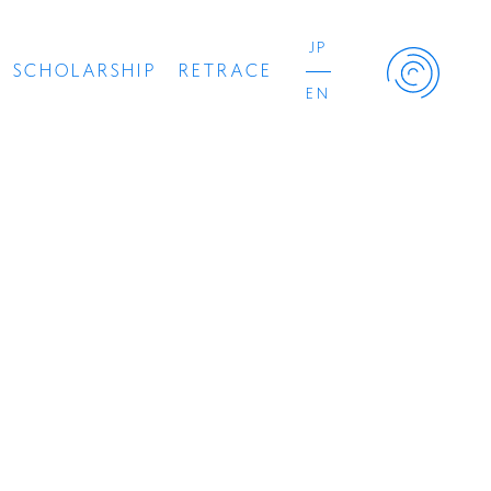
JP
SCHOLARSHIP
RETRACE
EN
Retrace Project
コンサート
出演者
出版物
動画
スカラシップ受賞者