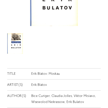
RETRACE
コンサート
出演者
出版物
動画
スカラシップ受賞者
CONTACT
TITLE
Erik Blatov: Moskau
ARTIST(S)
Erik Blatov
AUTHOR(S)
Bice Curiger, Claudia Jolles, Viktor Misiano,
JP
Wsewolod Nekrassow, Erik Bulatov