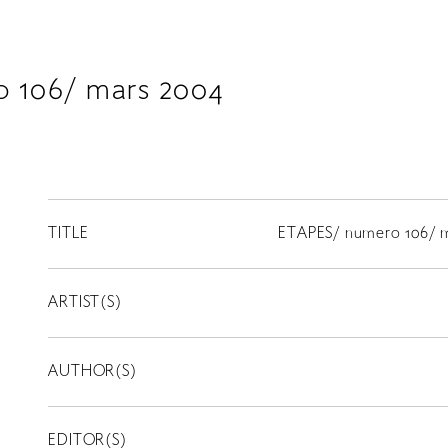
 106/ mars 2004
TITLE
ETAPES/ numero 106/ 
ARTIST(S)
AUTHOR(S)
EDITOR(S)