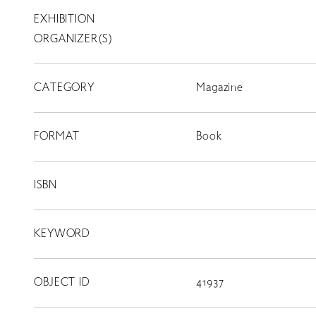
EXHIBITION
T
SCHOLARSHIP
ORGANIZER(S)
ISLANDS
CATEGORY
RETRACE
Magazine
コンサート
FORMAT
Book
出演者
出版物
ISBN
動画
KEYWORD
スカラシップ受賞者
OBJECT ID
41937
CONTACT