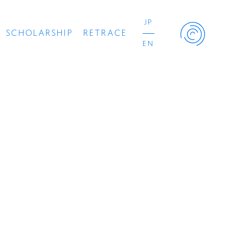
JP
SCHOLARSHIP
RETRACE
EN
Retrace Project
コンサート
出演者
出版物
動画
スカラシップ受賞者