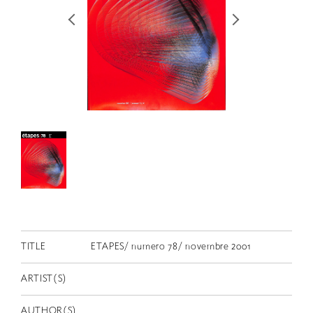
RETRACE
コンサート
出演者
出版物
動画
スカラシップ受賞者
CONTACT
TITLE
ETAPES/ numero 78/ novembre 2001
ARTIST(S)
JP
AUTHOR(S)