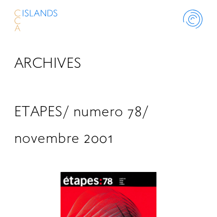
ARCHIVES
ABOUT
PROJECT
ETAPES/ numero 78/
THINK ISLANDS
novembre 2001
LIBRARY
SCHOLARSHIP