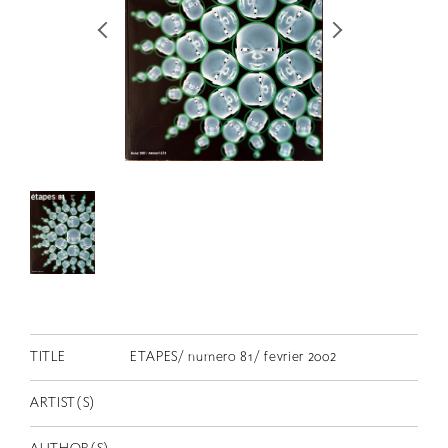
RETRACE
コンサート
出演者
出版物
動画
スカラシップ受賞者
CONTACT
TITLE
ETAPES/ numero 81/ fevrier 2002
ARTIST(S)
JP