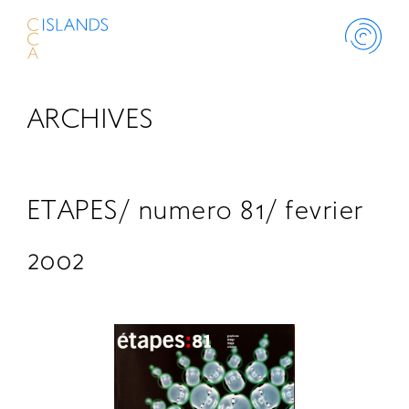
ARCHIVES
ABOUT
PROJECT
ETAPES/ numero 81/ fevrier
THINK ISLANDS
2002
LIBRARY
SCHOLARSHIP