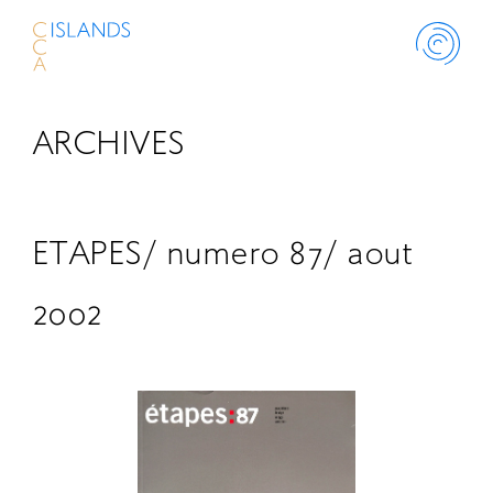
ARCHIVES
ABOUT
PROJECT
ETAPES/ numero 87/ aout
THINK ISLANDS
2002
LIBRARY
SCHOLARSHIP