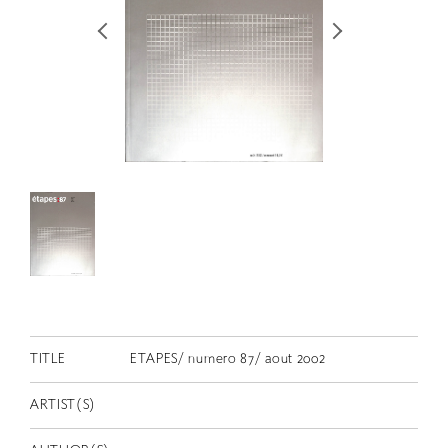
RETRACE
コンサート
出演者
出版物
動画
スカラシップ受賞者
CONTACT
TITLE
ETAPES/ numero 87/ aout 2002
ARTIST(S)
JP