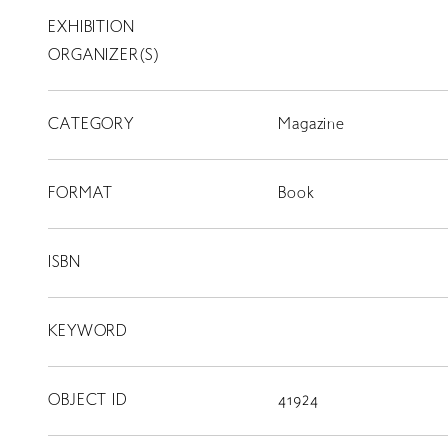
EXHIBITION
T
SCHOLARSHIP
ORGANIZER(S)
ISLANDS
CATEGORY
RETRACE
Magazine
コンサート
FORMAT
Book
出演者
出版物
ISBN
動画
KEYWORD
スカラシップ受賞者
OBJECT ID
41924
CONTACT