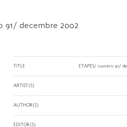
o 91/ decembre 2002
TITLE
ETAPES/ numero 91/ d
ARTIST(S)
AUTHOR(S)
EDITOR(S)