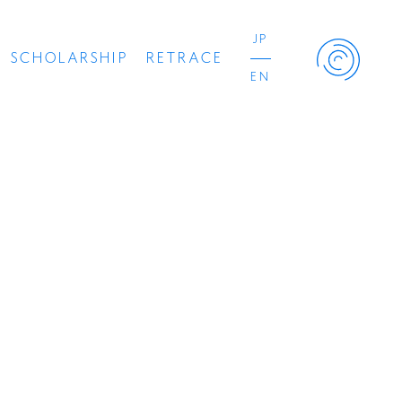
JP
SCHOLARSHIP
RETRACE
EN
Retrace Project
コンサート
出演者
出版物
動画
スカラシップ受賞者