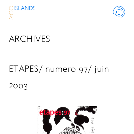
ARCHIVES
ABOUT
PROJECT
ETAPES/ numero 97/ juin
THINK ISLANDS
2003
LIBRARY
SCHOLARSHIP