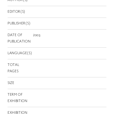
AUTHOR(S)
EN
EDITOR(S)
PUBLISHER(S)
DATE OF
2003
PUBLICATION
LANGUAGE(S)
TOTAL
PAGES
SIZE
TERM OF
EXHIBITION
EXHIBITION