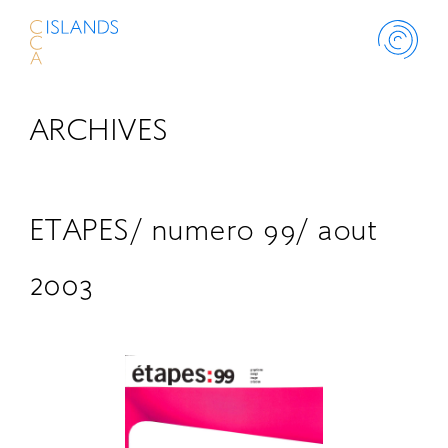
ARCHIVES
ABOUT
PROJECT
ETAPES/ numero 99/ aout
THINK ISLANDS
2003
LIBRARY
SCHOLARSHIP