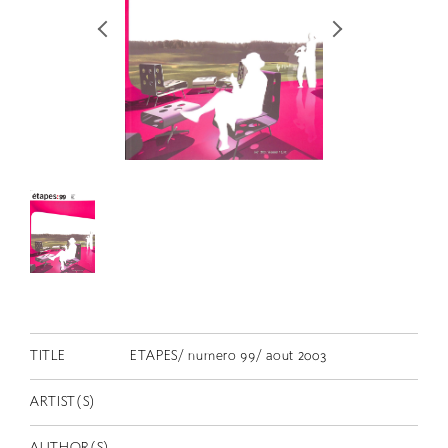
RETRACE
コンサート
出演者
出版物
動画
スカラシップ受賞者
CONTACT
TITLE
ETAPES/ numero 99/ aout 2003
ARTIST(S)
JP