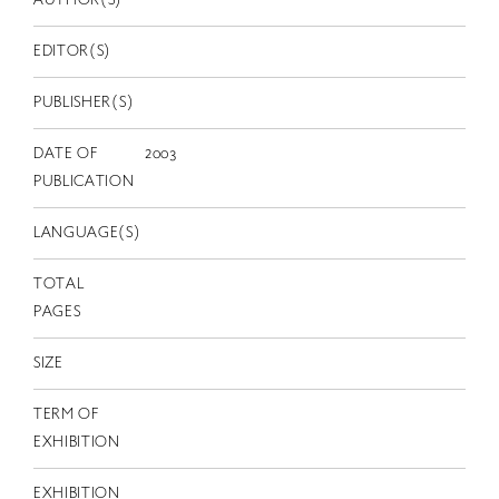
AUTHOR(S)
EN
EDITOR(S)
PUBLISHER(S)
DATE OF
2003
PUBLICATION
LANGUAGE(S)
TOTAL
PAGES
SIZE
TERM OF
EXHIBITION
EXHIBITION