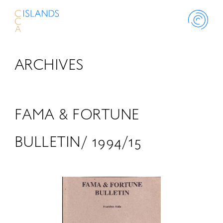
ARCHIVES
ABOUT
PROJECT
FAMA & FORTUNE
THINK ISLANDS
BULLETIN/ 1994/15
LIBRARY
SCHOLARSHIP