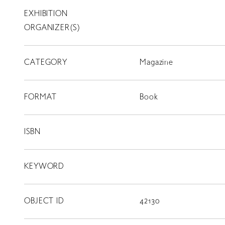
EXHIBITION
T
SCHOLARSHIP
ORGANIZER(S)
ISLANDS
CATEGORY
RETRACE
Magazine
コンサート
FORMAT
Book
出演者
出版物
ISBN
動画
KEYWORD
スカラシップ受賞者
OBJECT ID
42130
CONTACT