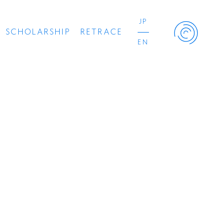
JP
SCHOLARSHIP
RETRACE
EN
Retrace Project
コンサート
出演者
出版物
動画
スカラシップ受賞者