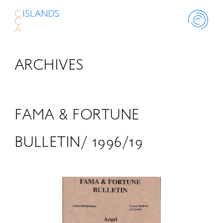
ARCHIVES
ABOUT
PROJECT
FAMA & FORTUNE
THINK ISLANDS
BULLETIN/ 1996/19
LIBRARY
SCHOLARSHIP