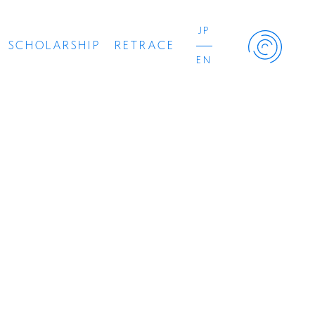
JP
SCHOLARSHIP
RETRACE
EN
Retrace Project
コンサート
出演者
出版物
動画
スカラシップ受賞者