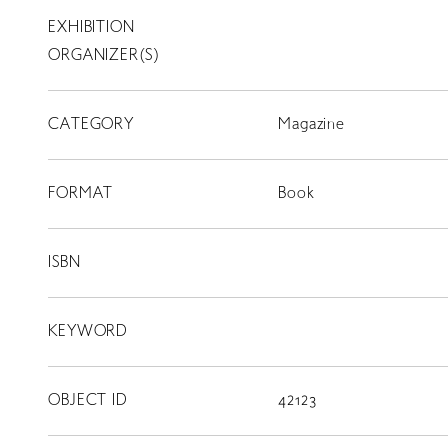
EXHIBITION
T
SCHOLARSHIP
ORGANIZER(S)
ISLANDS
CATEGORY
RETRACE
Magazine
コンサート
FORMAT
Book
出演者
出版物
ISBN
動画
KEYWORD
スカラシップ受賞者
OBJECT ID
42123
CONTACT