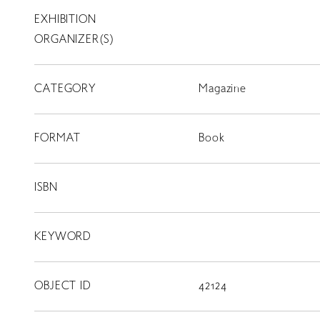
EXHIBITION
T
SCHOLARSHIP
ORGANIZER(S)
ISLANDS
CATEGORY
RETRACE
Magazine
コンサート
FORMAT
Book
出演者
出版物
ISBN
動画
KEYWORD
スカラシップ受賞者
OBJECT ID
42124
CONTACT