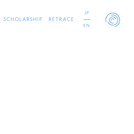
JP
SCHOLARSHIP
RETRACE
EN
Retrace Project
コンサート
出演者
出版物
動画
スカラシップ受賞者