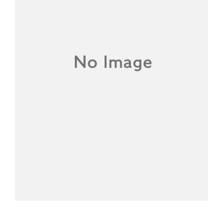
RETRACE
コンサート
出演者
出版物
動画
スカラシップ受賞者
CONTACT
JP