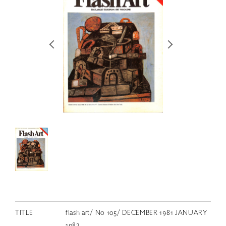
RETRACE
コンサート
出演者
出版物
動画
スカラシップ受賞者
CONTACT
JP
TITLE
flash art/ No 105/ DECEMBER 1981 JANUARY
1982