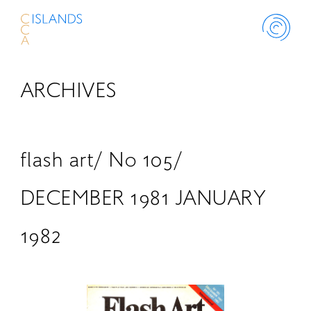
ARCHIVES
ABOUT
PROJECT
flash art/ No 105/
THINK ISLANDS
DECEMBER 1981 JANUARY
1982
LIBRARY
SCHOLARSHIP