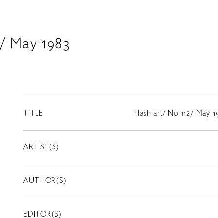
2/ May 1983
TITLE
flash art/ No 112/ May 1
ARTIST(S)
AUTHOR(S)
EDITOR(S)