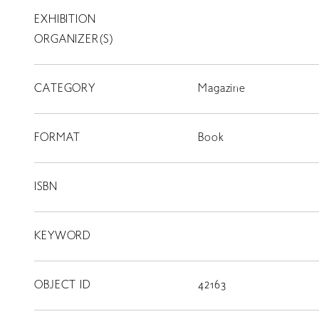
EXHIBITION
T
SCHOLARSHIP
ORGANIZER(S)
ISLANDS
CATEGORY
RETRACE
Magazine
コンサート
FORMAT
Book
出演者
出版物
ISBN
動画
KEYWORD
スカラシップ受賞者
OBJECT ID
42163
CONTACT