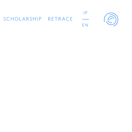
JP
SCHOLARSHIP
RETRACE
EN
Retrace Project
コンサート
出演者
出版物
動画
スカラシップ受賞者