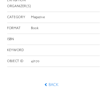
EXHIBITION
ORGANIZER(S)
CATEGORY
Magazine
FORMAT
Book
ISBN
KEYWORD
OBJECT ID
42170
BACK