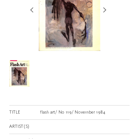
RETRACE
コンサート
出演者
出版物
動画
スカラシップ受賞者
CONTACT
TITLE
flash art/ No 119/ November 1984
ARTIST(S)
JP