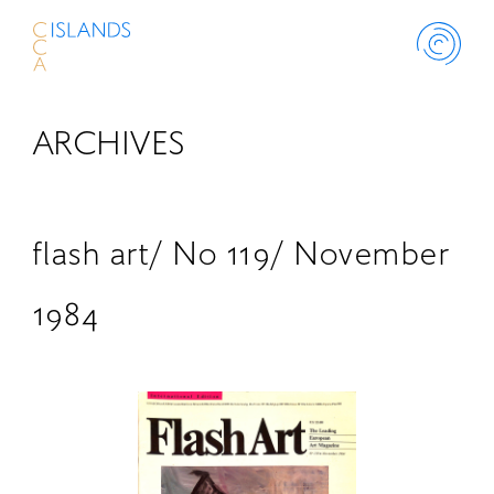
ARCHIVES
ABOUT
PROJECT
flash art/ No 119/ November
THINK ISLANDS
1984
LIBRARY
SCHOLARSHIP