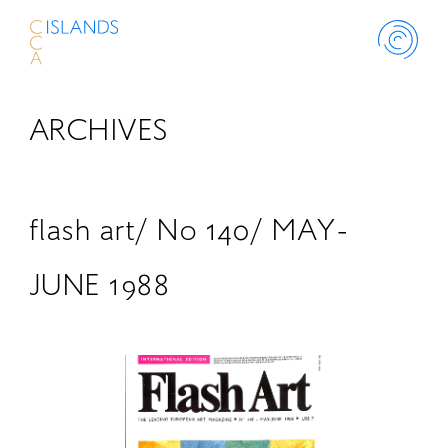
ARCHIVES
ABOUT
PROJECT
flash art/ No 140/ MAY-
THINK ISLANDS
JUNE 1988
LIBRARY
SCHOLARSHIP