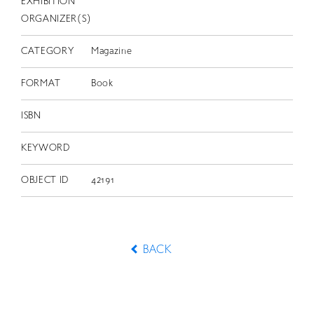
EXHIBITION
ORGANIZER(S)
CATEGORY
Magazine
FORMAT
Book
ISBN
KEYWORD
OBJECT ID
42191
BACK