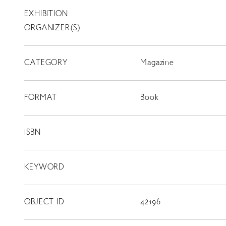
EXHIBITION
T
SCHOLARSHIP
ORGANIZER(S)
ISLANDS
CATEGORY
RETRACE
Magazine
コンサート
FORMAT
Book
出演者
出版物
ISBN
動画
KEYWORD
スカラシップ受賞者
OBJECT ID
42196
CONTACT