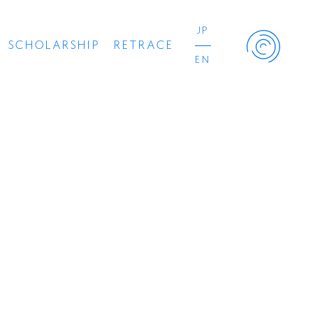
JP
SCHOLARSHIP
RETRACE
EN
Retrace Project
コンサート
出演者
出版物
動画
スカラシップ受賞者