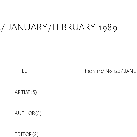
144/ JANUARY/FEBRUARY 1989
TITLE
flash art/ No 144/ JA
ARTIST(S)
AUTHOR(S)
EDITOR(S)