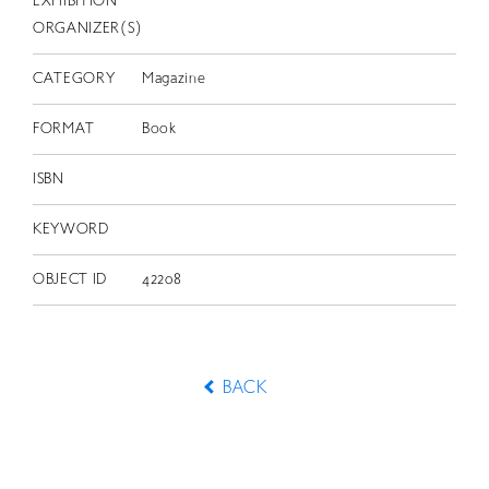
EXHIBITION
ORGANIZER(S)
CATEGORY
Magazine
FORMAT
Book
ISBN
KEYWORD
OBJECT ID
42208
BACK