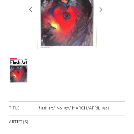
RETRACE
コンサート
出演者
出版物
動画
スカラシップ受賞者
CONTACT
TITLE
flash art/ No 157/ MARCH/APRIL 1991
ARTIST(S)
JP