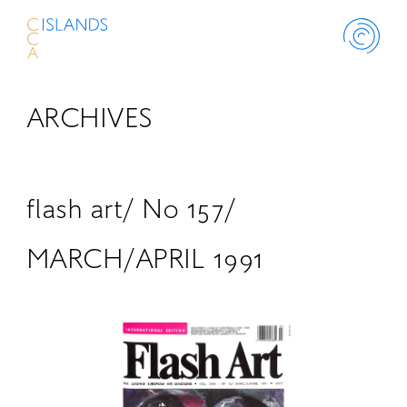
ARCHIVES
ABOUT
PROJECT
flash art/ No 157/
THINK ISLANDS
MARCH/APRIL 1991
LIBRARY
SCHOLARSHIP