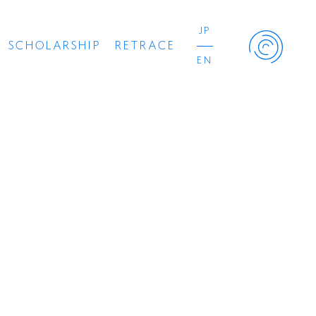
JP
SCHOLARSHIP
RETRACE
EN
Retrace Project
コンサート
出演者
出版物
動画
スカラシップ受賞者