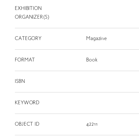
EXHIBITION
T
SCHOLARSHIP
ORGANIZER(S)
ISLANDS
CATEGORY
RETRACE
Magazine
コンサート
FORMAT
Book
出演者
出版物
ISBN
動画
KEYWORD
スカラシップ受賞者
OBJECT ID
42211
CONTACT