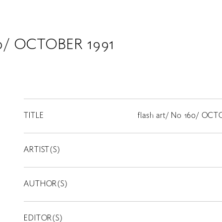
160/ OCTOBER 1991
TITLE
flash art/ No 160/ OCT
ARTIST(S)
AUTHOR(S)
EDITOR(S)