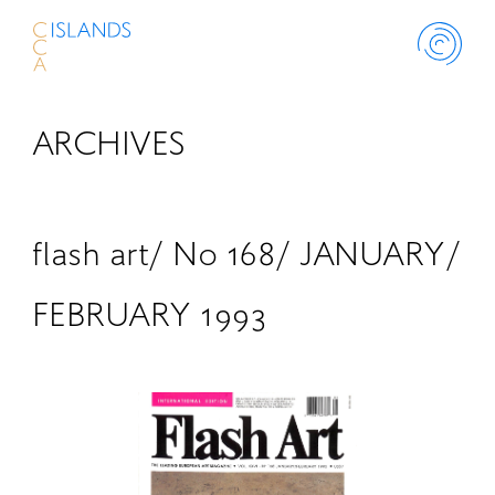
ARCHIVES
ABOUT
PROJECT
flash art/ No 168/ JANUARY/
THINK ISLANDS
FEBRUARY 1993
LIBRARY
SCHOLARSHIP