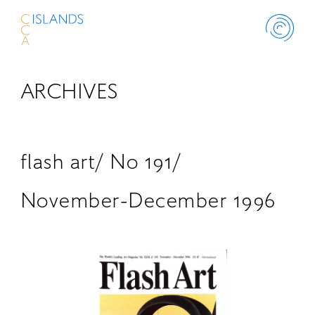
ARCHIVES
ABOUT
PROJECT
flash art/ No 191/
THINK ISLANDS
November-December 1996
LIBRARY
SCHOLARSHIP