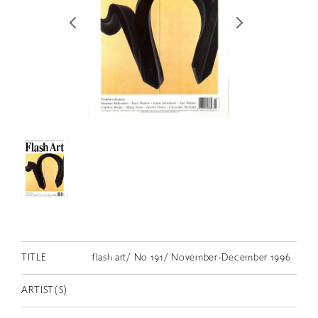
RETRACE
コンサート
出演者
出版物
動画
スカラシップ受賞者
CONTACT
TITLE
flash art/ No 191/ November-December 1996
ARTIST(S)
JP