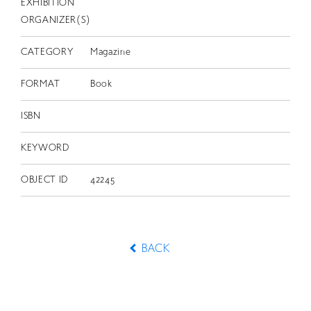
EXHIBITION
ORGANIZER(S)
CATEGORY
Magazine
FORMAT
Book
ISBN
KEYWORD
OBJECT ID
42245
BACK