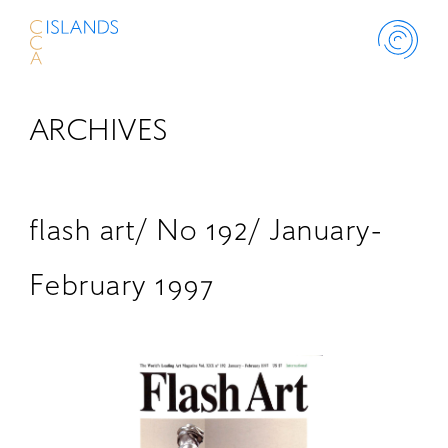
ARCHIVES
ABOUT
PROJECT
flash art/ No 192/ January-
THINK ISLANDS
February 1997
LIBRARY
SCHOLARSHIP