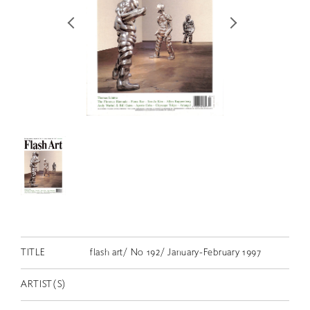
RETRACE
コンサート
出演者
出版物
動画
スカラシップ受賞者
CONTACT
TITLE
flash art/ No 192/ January-February 1997
JP
ARTIST(S)