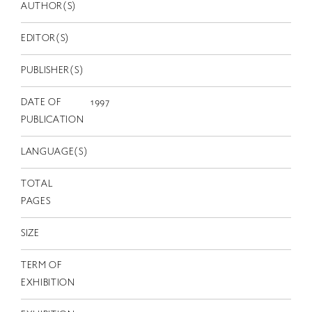
EN
AUTHOR(S)
EDITOR(S)
PUBLISHER(S)
DATE OF
1997
PUBLICATION
LANGUAGE(S)
TOTAL
PAGES
SIZE
TERM OF
EXHIBITION